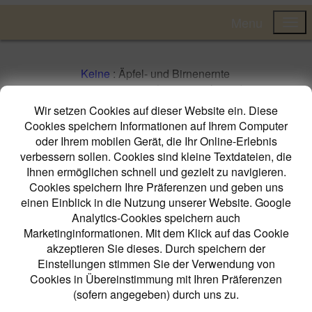
Menu
Keine
: Äpfel- und Birnenernte
05.10.2015 08:00
( 4579 x gelesen )
Wir setzen Cookies auf dieser Website ein. Diese
Die Apfel und Birnenernte ist seit ca. 5
Cookies speichern Informationen auf Ihrem Computer
Wochen im vollen Gange.
oder Ihrem mobilen Gerät, die Ihr Online-Erlebnis
Von Ende August bis ca. Ende Oktober
verbessern sollen. Cookies sind kleine Textdateien, die
sind wir in der Äpfel- und Birnenernte. In
Ihnen ermöglichen schnell und gezielt zu navigieren.
dieser Zeit sammeln wir jeden Abend
Cookies speichern Ihre Präferenzen und geben uns
das Obst auf unseren Wiesen. Einen
einen Einblick in die Nutzung unserer Website. Google
großen Teil bringen wir am Wochenende
Analytics-Cookies speichern auch
zu unserer Mosterei, die daraus
Marketinginformationen. Mit dem Klick auf das Cookie
Süßmost herstellt. Apfel- und
akzeptieren Sie dieses. Durch speichern der
Birnenmost wird aus Mostobst
Einstellungen stimmen Sie der Verwendung von
gewonnen. Mit einer Mostpresse wird
Cookies in Übereinstimmung mit Ihren Präferenzen
der Saft, der Süßmost, aus den Früchten
(sofern angegeben) durch uns zu.
gepresst. Den Süßmost nutzen wir u.a.