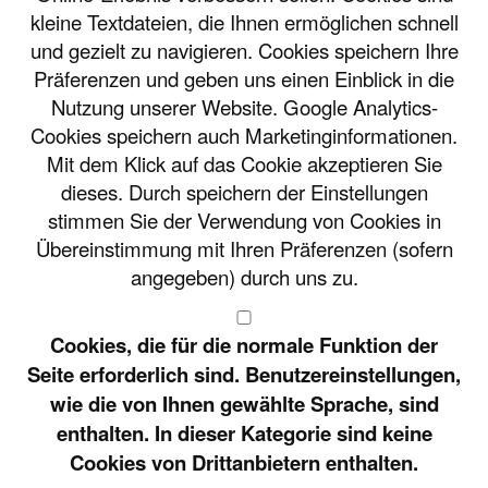
würden wir uns sehr darüber freuen,
kleine Textdateien, die Ihnen ermöglichen schnell
wenn Sie uns - am besten per email
und gezielt zu navigieren. Cookies speichern Ihre
- Ihre Meinung, Ihre Zufriedenheit,
Präferenzen und geben uns einen Einblick in die
aber auch Ihre Kritik zukommen
Nutzung unserer Website. Google Analytics-
lassen würden und uns gleichzeitg
Cookies speichern auch Marketinginformationen.
erlauben, dies hier unter Referenzen
Mit dem Klick auf das Cookie akzeptieren Sie
zu veröffentlichen.
dieses. Durch speichern der Einstellungen
Dafür bedanken wir uns bei Ihnen
stimmen Sie der Verwendung von Cookies in
schon im voraus.
Übereinstimmung mit Ihren Präferenzen (sofern
angegeben) durch uns zu.
Besuch Familie Wick
aus Kirchheim
Cookies, die für die normale Funktion der
Am 17.1.17 besuchte uns die Familie
Seite erforderlich sind. Benutzereinstellungen,
Wick aus Kirchheim. Und das haben
wie die von Ihnen gewählte Sprache, sind
sie uns ein paar Tage später per E-
enthalten. In dieser Kategorie sind keine
Mail übermittelt:
hier lesen
Cookies von Drittanbietern enthalten.