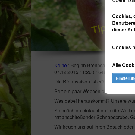
Tipp: Apf
Cookies, d
Benutzere
dieser Kat
Cookies n
Alle Cook
Keine
: Beginn Brennsaison
07.12.2015 11:26
( 1648 x gelesen )
Einstellu
Die Brennsaison ist eröffnet.
Seit ein paar Wochen brodelt und dam
Was dabei herauskommt? Unsere wu
Sie möchten eintauchen in die Welt de
mit anschließender Schnapsprobe. Ge
Wir freuen uns auf Ihren Besuch oder 