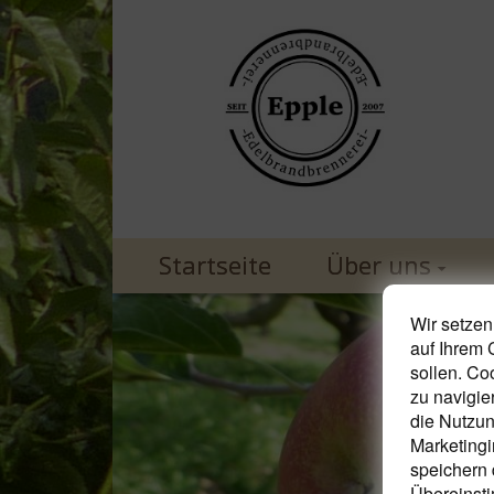
Startseite
Über uns
Wir setzen
auf Ihrem 
sollen. Co
zu navigie
die Nutzun
Marketingi
speichern 
Übereinsti