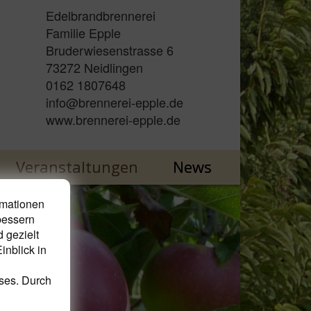
Edelbrandbrennerei
Familie Epple
Bruderwiesenstrasse 6
73272 Neidlingen
0162 1807648
info@brennerei-epple.de
www.brennerei-epple.de
Veranstaltungen
News
rmationen
bessern
 gezielt
inblick in
eses. Durch