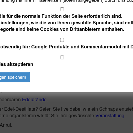
elbrand aus dem Eichenfass
ie für die normale Funktion der Seite erforderlich sind.
instellungen, wie die von Ihnen gewählte Sprache, sind enth
egorie sind keine Cookies von Drittanbietern enthalten.
otwendig für: Google Produkte und Kommentarmodul mit 
ies akzeptieren
ngen speichern
pft es wieder in unserer
Brennerei.
nderbaren
Edelbrände.
r Edel-Destillate? Seien Sie live dabei wie ein Schnaps entste
rne organisieren wir für Sie Ihre gewünschte
Veranstaltung
.
Anruf.