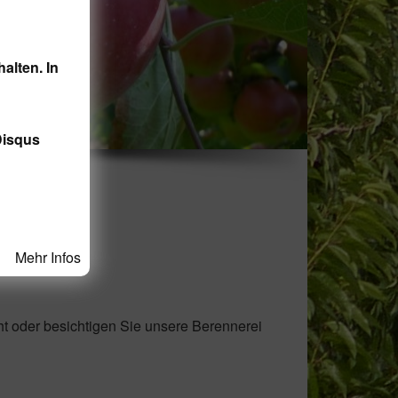
alten. In
Disqus
Mehr Infos
ht oder besichtigen Sie unsere Berennerei