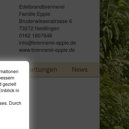
Edelbrandbrennerei
Familie Epple
Bruderwiesenstrasse 6
73272 Neidlingen
0162 1807648
info@brennerei-epple.de
www.brennerei-epple.de
Veranstaltungen
News
rmationen
bessern
 gezielt
inblick in
eses. Durch