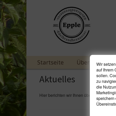
Startseite
Über uns
Wir setzen
auf Ihrem 
sollen. Co
Aktuelles
zu navigie
die Nutzun
Marketingi
Hier berichten wir Ihnen über Aktuelles au
speichern 
Übereinsti