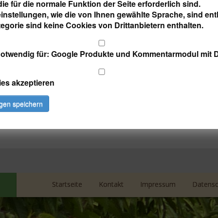
ie für die normale Funktion der Seite erforderlich sind.
instellungen, wie die von Ihnen gewählte Sprache, sind enth
liamsernte
egorie sind keine Cookies von Drittanbietern enthalten.
wir mit großen Schritten auf die Mirabellen- und Williamsernte 
otwendig für: Google Produkte und Kommentarmodul mit 
nge.
 den Genuss des
Mirabellenwassers
und des
Williamsbrand
komm
ies akzeptieren
ngen speichern
Startseite
Kontakt
Impressum
Datensc