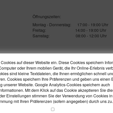
Öffnungszeiten:
Montag - Donnerstag: 17:00 - 19:00 Uhr
Freitag: 14:00 - 19:00 Uhr
Samstag: 08:00 - 12:00 Uhr
Obstbau
Brennerei
Edelbrände
 Cookies auf dieser Website ein. Diese Cookies speichern Info
Computer oder Ihrem mobilen Gerät, die Ihr Online-Erlebnis ver
okies sind kleine Textdateien, die Ihnen ermöglichen schnell und
ren. Cookies speichern Ihre Präferenzen und geben uns einen E
g unserer Website. Google Analytics-Cookies speichern auch
nformationen. Mit dem Klick auf das Cookie akzeptieren Sie di
s unserer Arbeit.
der Einstellungen stimmen Sie der Verwendung von Cookies in
mmung mit Ihren Präferenzen (sofern angegeben) durch uns zu.