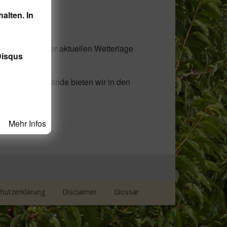
alten. In
zu. Aufgrund der aktuellen Wetterlage
Disqus
en. Beide Brände bieten wir in den
Mehr Infos
hutzerklärung
Disclaimer
Glossar