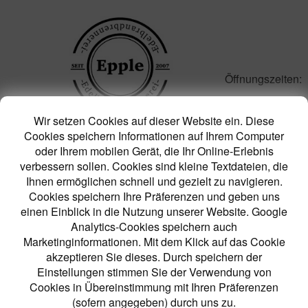
Öffnungszeiten:
Montag -
Donnerstag:
Wir setzen Cookies auf dieser Website ein. Diese
17:00 - 19:00 Uhr
Cookies speichern Informationen auf Ihrem Computer
Freitag: 14:00 - 19:00 Uhr
oder Ihrem mobilen Gerät, die Ihr Online-Erlebnis
Samstag: 08:00 - 12:00 Uhr
verbessern sollen. Cookies sind kleine Textdateien, die
Ihnen ermöglichen schnell und gezielt zu navigieren.
Edelbrandbrennerei
Cookies speichern Ihre Präferenzen und geben uns
Familie Epple
einen Einblick in die Nutzung unserer Website. Google
Bruderwiesenstrasse 6
Analytics-Cookies speichern auch
73272 Neidlingen
Marketinginformationen. Mit dem Klick auf das Cookie
0162 1807648
akzeptieren Sie dieses. Durch speichern der
info@brennerei-epple.de
Einstellungen stimmen Sie der Verwendung von
www.brennerei-epple.de
Cookies in Übereinstimmung mit Ihren Präferenzen
(sofern angegeben) durch uns zu.