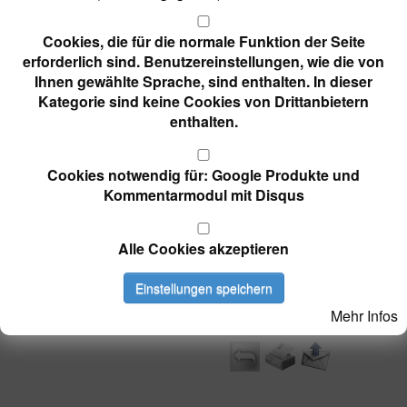
Menu
Cookies, die für die normale Funktion der Seite
erforderlich sind. Benutzereinstellungen, wie die von
Ihnen gewählte Sprache, sind enthalten. In dieser
Keine
: Wildbienen sorgen für höheren
Kategorie sind keine Cookies von Drittanbietern
Ertrag
enthalten.
13.06.2023 11:23
( 1951 x gelesen )
Landwirtschaft
Wildbienen sind fleißige
Cookies notwendig für: Google Produkte und
Bestäuber und besonders für den
Kommentarmodul mit Disqus
Obstbau effektiv. Imker Thomas Kroll
aus Esslingen züchtet die Insekten.
Obstbauern aus Neidlingen leasen sie
Alle Cookies akzeptieren
bereits. Den kompletten Artikel lesen sie
hier
.
Einstellungen speichern
Mehr Infos